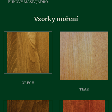
BUKOVÝ MASIV JÁDRO
Vzorky moření
OŘECH
TEAK