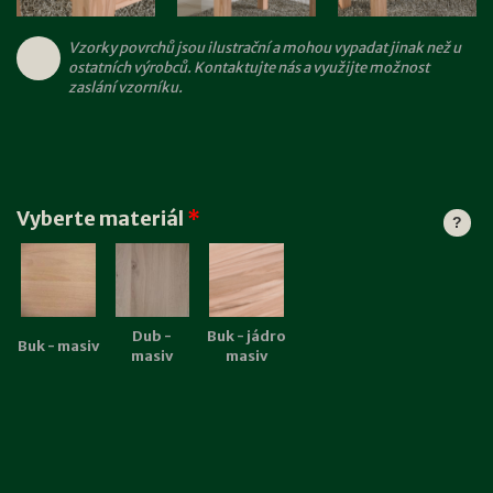
Vzorky povrchů jsou ilustrační a mohou vypadat jinak než u
ostatních výrobců. Kontaktujte nás a využijte možnost
zaslání vzorníku.
Vyberte materiál
*
?
Dub -
Buk - jádro
Buk - masiv
masiv
masiv