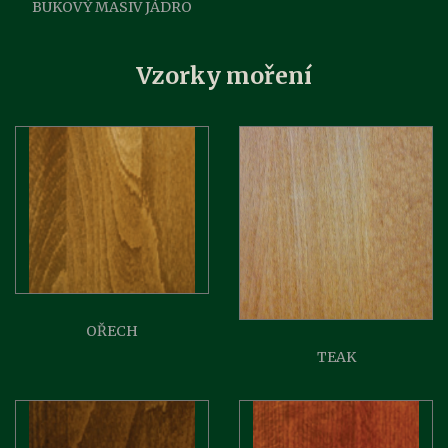
BUKOVÝ MASIV JÁDRO
Vzorky moření
OŘECH
TEAK