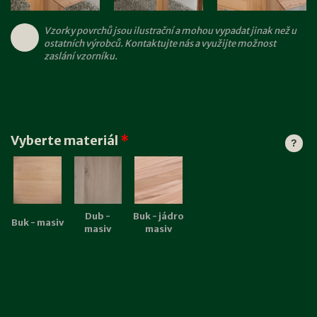
Vzorky povrchů jsou ilustrační a mohou vypadat jinak než u
ostatních výrobců. Kontaktujte nás a využijte možnost
zaslání vzorníku.
Vyberte materiál
*
?
Dub -
Buk - jádro
Buk - masiv
masiv
masiv