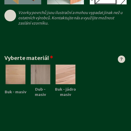
Vzorky povrchů jsou ilustrační a mohou vypadat jinak než u
ostatních výrobců. Kontaktujte nás a využijte možnost
zaslání vzorníku.
Vyberte materiál
*
?
Dub -
Buk - jádro
Buk - masiv
masiv
masiv