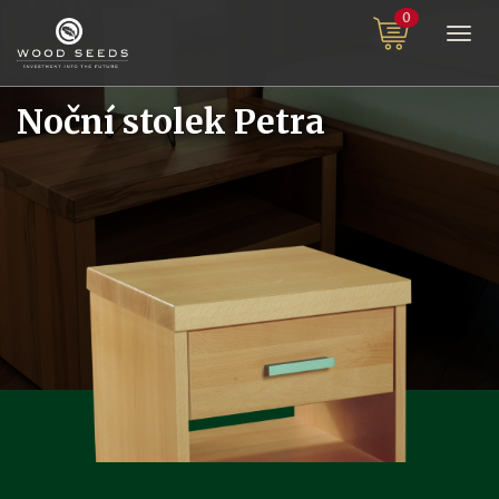
0
Togg
navi
Noční stolek Petra