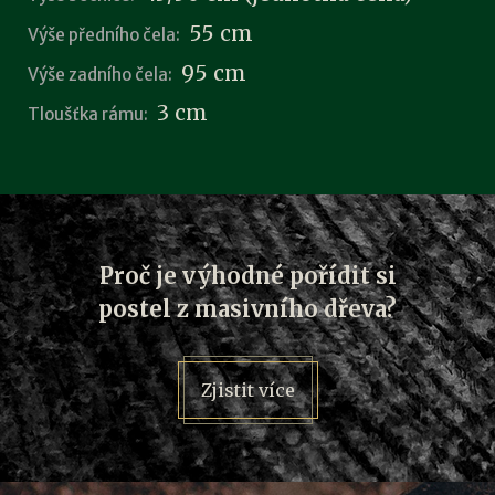
55 cm
Výše předního čela:
95 cm
Výše zadního čela:
3 cm
Tloušťka rámu:
Proč je výhodné pořídit si
postel z masivního dřeva?
Zjistit více